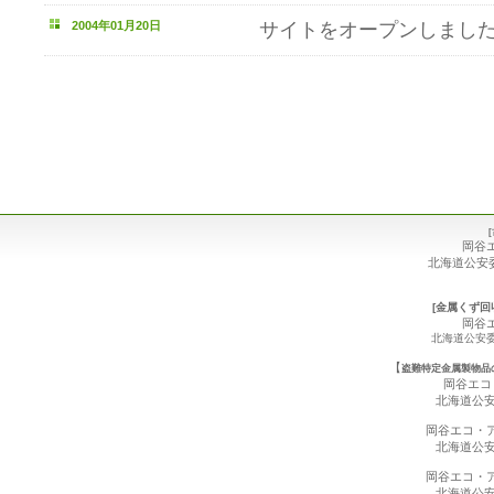
2004年01月20日
サイトをオープンしまし
岡谷
北海道公
[金属くず回
岡谷
北海道公安
【
盗難特定金属製物品
岡谷エコ
北海道公
岡谷エコ・
北海道公
岡谷エコ・
北海道公